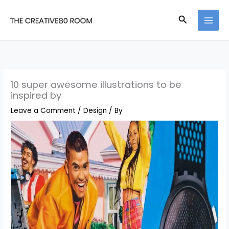
Skip
Search
to
content
10 super awesome illustrations to be
inspired by
Leave a Comment
/
Design
/ By